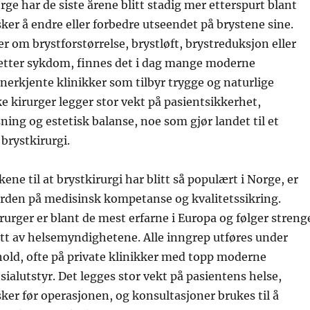
rge har de siste årene blitt stadig mer etterspurt blant
er å endre eller forbedre utseendet på brystene sine.
r om brystforstørrelse, brystløft, brystreduksjon eller
etter sykdom, finnes det i dag mange moderne
anerkjente klinikker som tilbyr trygge og naturlige
ke kirurger legger stor vekt på pasientsikkerhet,
sning og estetisk balanse, noe som gjør landet til et
 brystkirurgi.
ne til at brystkirurgi har blitt så populært i Norge, er
rden på medisinsk kompetanse og kvalitetssikring.
rurger er blant de mest erfarne i Europa og følger streng
att av helsemyndighetene. Alle inngrep utføres under
hold, ofte på private klinikker med topp moderne
esialutstyr. Det legges stor vekt på pasientens helse,
ker før operasjonen, og konsultasjoner brukes til å