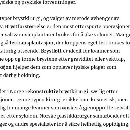
ysiske og psykiske forventninger.
 typer brystkirurgi, og valget av metode avhenger av
v.
Brystforstørrelse
er den mest etterspurte operasjone
ler saltvannsimplantater brukes for å øke volumet. Mang
 også
fettransplantasjon
, der kroppens eget fett brukes fo
naturlig utseende.
Brystløft
er ideelt for kvinner som
 opp og forme brystene etter graviditet eller vekttap,
ksjon
hjelper dem som opplever fysiske plager som
r dårlig holdning.
 det i Norge
rekonstruktiv brystkirurgi
, særlig etter
joner. Denne typen kirurgi er ikke bare kosmetisk, men
tig for mange kvinner som ønsker å gjenopprette selvtill
et etter sykdom. Norske plastikkirurger samarbeider oft
er og andre spesialister for å sikre helhetlig oppfølging.