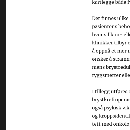
kartlegge både f
Det finnes ulike
pasientens beho
hvor silikon- el
klinikker tilbyr
å oppnå et mer 
ønsker å stramme
mens
brystredu
ryggsmerter elle
I tillegg utføres
brystkreftoperas
også psykisk vik
og kroppsidentit
tett med onkolog