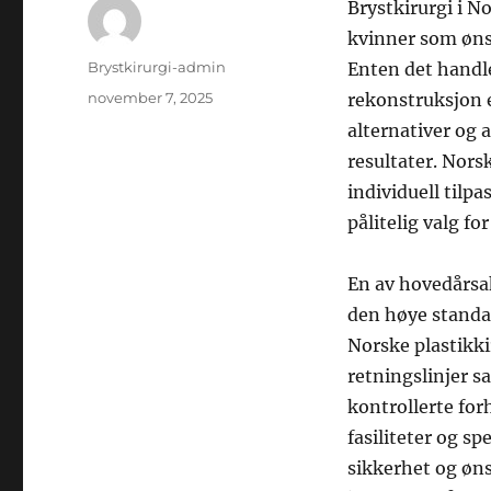
Brystkirurgi i No
kvinner som ønsk
Forfatter
Brystkirurgi-admin
Enten det handle
Publisert
november 7, 2025
rekonstruksjon 
alternativer og 
resultater. Nors
individuell tilpa
pålitelig valg for
En av hovedårsake
den høye standa
Norske plastikki
retningslinjer s
kontrollerte for
fasiliteter og sp
sikkerhet og øns