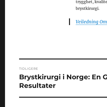
trygghet, kvalite
brystkirurgi.
Veiledning Om
Innleggsnavigasjon
TIDLIGERE
Brystkirurgi i Norge: En 
Forrige
innlegg:
Resultater