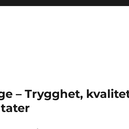
ge – Trygghet, kvalite
ltater