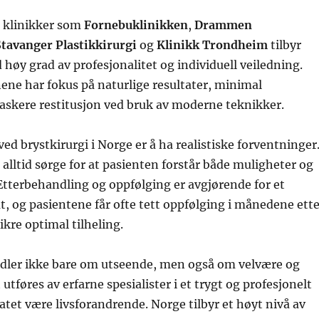
e klinikker som
Fornebuklinikken
,
Drammen
Stavanger Plastikkirurgi
og
Klinikk Trondheim
tilbyr
 høy grad av profesjonalitet og individuell veiledning.
nene har fokus på naturlige resultater, minimal
askere restitusjon ved bruk av moderne teknikker.
ved brystkirurgi i Norge er å ha realistiske forventninger
l alltid sørge for at pasienten forstår både muligheter og
tterbehandling og oppfølging er avgjørende for et
at, og pasientene får ofte tett oppfølging i månedene ett
ikre optimal tilheling.
ndler ikke bare om utseende, men også om velvære og
et utføres av erfarne spesialister i et trygt og profesjonelt
tatet være livsforandrende. Norge tilbyr et høyt nivå av