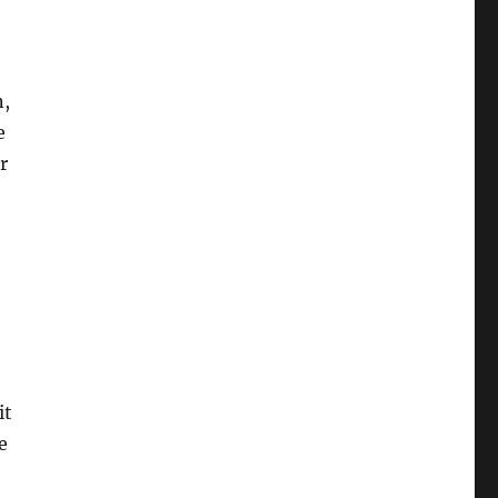
n,
e
r
it
e