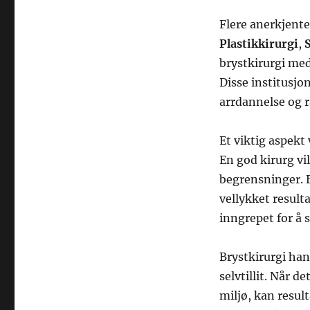
Flere anerkjent
Plastikkirurgi
,
brystkirurgi med
Disse institusjo
arrdannelse og r
Et viktig aspekt 
En god kirurg vi
begrensninger. E
vellykket result
inngrepet for å s
Brystkirurgi ha
selvtillit. Når d
miljø, kan resul